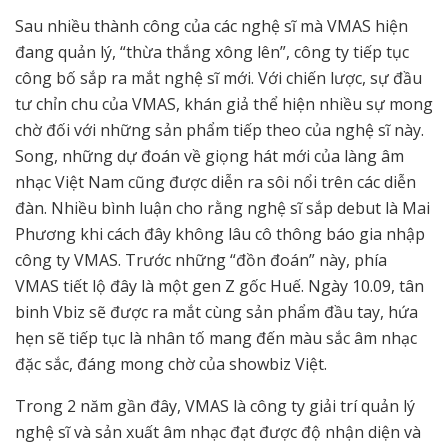
Sau nhiều thành công của các nghệ sĩ mà VMAS hiện
đang quản lý, “thừa thắng xông lên”, công ty tiếp tục
công bố sắp ra mắt nghệ sĩ mới. Với chiến lược, sự đầu
tư chỉn chu của VMAS, khán giả thể hiện nhiều sự mong
chờ đối với những sản phẩm tiếp theo của nghệ sĩ này.
Song, những dự đoán về giọng hát mới của làng âm
nhạc Việt Nam cũng được diễn ra sôi nổi trên các diễn
đàn. Nhiều bình luận cho rằng nghệ sĩ sắp debut là Mai
Phương khi cách đây không lâu cô thông báo gia nhập
công ty VMAS. Trước những “đồn đoán” này, phía
VMAS tiết lộ đây là một gen Z gốc Huế. Ngày 10.09, tân
binh Vbiz sẽ được ra mắt cùng sản phẩm đầu tay, hứa
hẹn sẽ tiếp tục là nhân tố mang đến màu sắc âm nhạc
đặc sắc, đáng mong chờ của showbiz Việt.
Trong 2 năm gần đây, VMAS là công ty giải trí quản lý
nghệ sĩ và sản xuất âm nhạc đạt được độ nhận diện và