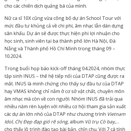
cho các chiến dịch quảng bá của mình.
Nữ ca sĩ 10X cũng vừa công bố dự án School Tour với
mức đầu tư khủng cả về chi phí, âm nhạc lẫn dàn dựng
sân khấu. Dự án sẽ được thực hiện phi lợi nhuận cho
học sinh, sinh viên tại ba thành phố lớn Hà Nội, Đà
Nẵng và Thành phố Hồ Chí Minh trong tháng 09 –
10.2024.
Trong buổi họp báo kick-off tháng 04.2024, nhóm thực
tập sinh INUS – thế hệ tiếp nối của DTAP cũng được ra
mắt. INUS là minh chứng cho thấy sự đầu tư của DTAP
hay VMAS không chỉ nằm ở cơ sở vật chất, chuyên môn
âm nhạc mà còn về con người. Nhóm INUS đã trải qua
nhiều năm rèn luyện với nhiều cơ hội tham gia sản xuất
các dự án lớn nhỏ của DTAP như chương trình
Vietnam
Idol, Chị Đẹp đạp gió rẽ sóng,
album
Vũ trụ Cò bay,
…
cho thấy lộ trình đào tạo bài bản, chỉn chu. Với 7 cá tính