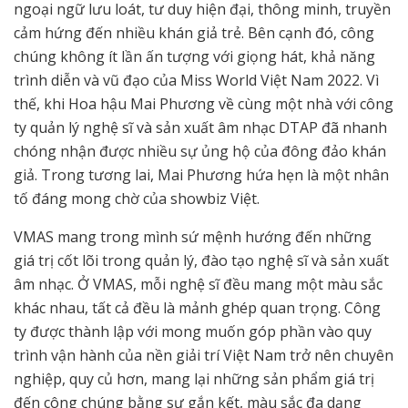
ngoại ngữ lưu loát, tư duy hiện đại, thông minh, truyền
cảm hứng đến nhiều khán giả trẻ. Bên cạnh đó, công
chúng không ít lần ấn tượng với giọng hát, khả năng
trình diễn và vũ đạo của Miss World Việt Nam 2022. Vì
thế, khi Hoa hậu Mai Phương về cùng một nhà với công
ty quản lý nghệ sĩ và sản xuất âm nhạc DTAP đã nhanh
chóng nhận được nhiều sự ủng hộ của đông đảo khán
giả. Trong tương lai, Mai Phương hứa hẹn là một nhân
tố đáng mong chờ của showbiz Việt.
VMAS mang trong mình sứ mệnh hướng đến những
giá trị cốt lõi trong quản lý, đào tạo nghệ sĩ và sản xuất
âm nhạc. Ở VMAS, mỗi nghệ sĩ đều mang một màu sắc
khác nhau, tất cả đều là mảnh ghép quan trọng. Công
ty được thành lập với mong muốn góp phần vào quy
trình vận hành của nền giải trí Việt Nam trở nên chuyên
nghiệp, quy củ hơn, mang lại những sản phẩm giá trị
đến công chúng bằng sự gắn kết, màu sắc đa dạng