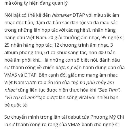
mà công ty hiện đang quản lý.
Nổi bật có thể kể đến
hitmaker
DTAP với màu sắc âm
nhạc độc bản, đậm đà bản sắc dân tộc và đa màu sắc
trong những lần hợp tác với các nghệ sĩ, nhãn hàng
hàng đầu Việt Nam. 20 giải thưởng âm nhạc, 99 nghệ sĩ,
25 nhãn hàng hợp tác, 12 chương trình âm nhạc, 3
album phòng thu, 61 ca khúc sáng tác, hơn 400 bản
hoà âm phối khí,… là những con số biết nói, đánh dấu
sự thành công về chiến lược, sự vận hành đúng đắn của
VMAS và DTAP. Bên cạnh đó, giấc mơ mang âm nhạc
Việt Nam vươn ra biển lớn của
“bộ ba phù thủy âm
nhạc”
cũng liên tục được hiện thực hóa khi
“See Tình”,
“Vũ trụ có anh”
tạo được làn sóng viral với nhiều bạn
bè quốc tế.
Sự chuyển mình trong lần tái debut của Phương Mỹ Chi
là sự thành công rõ ràng của VMAS dành cho nghệ sĩ.