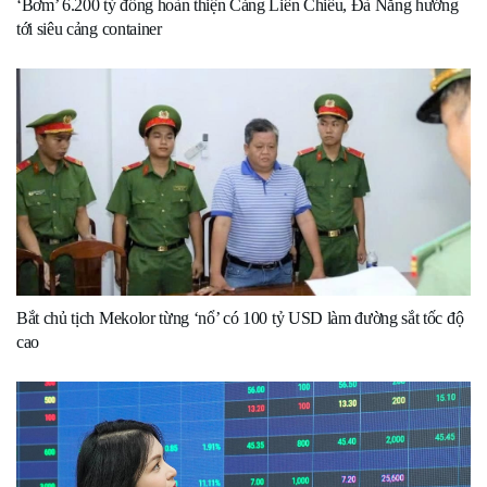
‘Bơm’ 6.200 tỷ đồng hoàn thiện Cảng Liên Chiểu, Đà Nẵng hướng
tới siêu cảng container
Bắt chủ tịch Mekolor từng ‘nổ’ có 100 tỷ USD làm đường sắt tốc độ
cao