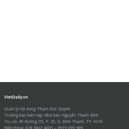
VietDaily.vn
Quản lý nội dung: Phạm Đức Quỳnh
Trưởng ban biên tập: Nhà báo Nguyễn Thanh Bình
Trụ sở: 49 đường D5, P. 25, Q. Bình Thạnh, TP. HCM
Điện thoại: 028 3602 4005 – 0919 099 989