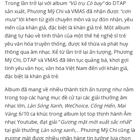
Trong lần trở lại với album
“Vũ trụ Cò bay”
do DTAP
sản xuất, Phương Mỹ Chi và VMAS đã nhận được
“cơn
mưa”
lời khen từ giới chuyên môn và sự đón nhận, yêu
mến của khán giả, đặc biệt là khán giả trẻ. Một album
đáng tự hào về tinh thần của một thế hệ nghệ sĩ trẻ
yêu văn hóa truyền thống, được kế thừa và phát huy
thông qua âm nhạc. Kể từ lần trở lại ấn tượng, Phương
Mỹ Chi, DTAP và VMAS đã liên tục quảng bá, khơi gợi
tình yêu văn học, văn hóa Việt Nam đến với khán giả,
đặc biệt là khán giả trẻ.
Album đã mang về nhiều thành tích ấn tượng như nằm
trong top các hạng mục đề cử tại các giải thưởng âm
nhạc lớn,
Làn Sóng Xanh, WeChoice, Cống Hiến, Mai
Vàng
; 6/10 ca khúc trong album lọt top thịnh hành Âm
nhạc Youtube, đạt giải “
Gương mặt mới xuất sắc nhất
”
tại giải thưởng
Làn sóng xanh
,… Phương Mỹ Chi cũng là
gương mặt được nhiều nhãn hàng tin tưởng lựa chọn