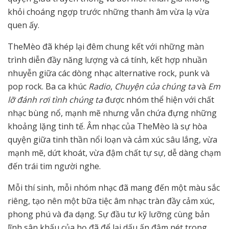
khỏi choáng ngợp trước những thanh âm vừa lạ vừa
quen ấy.
TheMèo đã khép lại đêm chung kết với những màn
trình diễn đầy năng lượng và cá tính, kết hợp nhuần
nhuyễn giữa các dòng nhạc alternative rock, punk và
pop rock. Ba ca khúc
Radio
,
Chuyện của chúng ta
và
Em
lỡ đánh rơi tình chúng ta
được nhóm thể hiện với chất
nhạc bùng nổ, mạnh mẽ nhưng vẫn chứa đựng những
khoảng lặng tinh tế. Âm nhạc của TheMèo là sự hòa
quyện giữa tinh thần nổi loạn và cảm xúc sâu lắng, vừa
mạnh mẽ, dứt khoát, vừa đậm chất tự sự, dễ dàng chạm
đến trái tim người nghe.
Mỗi thí sinh, mỗi nhóm nhạc đã mang đến một màu sắc
riêng, tạo nên một bữa tiệc âm nhạc tràn đầy cảm xúc,
phong phú và đa dạng. Sự đầu tư kỹ lưỡng cùng bản
lĩnh sân khấu của họ đã để lại dấu ấn đậm nét trong