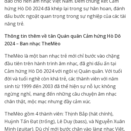
đáo cho nền âm nhạc Việt Nam. Đêm chung kết Cảm
hứng Hò Dô 2024 đã khép lại trong sự hân hoan, đánh
dấu bước ngoặt quan trọng trong sự nghiệp của các tài
năng trẻ.
Thông tin thêm về tân Quán quân Cảm hứng Hò Dô
2024 – Ban nhạc TheMèo
TheMèo là một ban nhạc trẻ mới chỉ bước vào chặng
đầu tiên trên hành trình âm nhạc, đã ghi dấu ấn tại
Cảm hứng Hò Dô 2024 với ngôi vị Quán quân. Với tuổi
đời và tuổi nghề còn khá trẻ, các thành viên với năm
sinh từ 1999 đến 2003 đã thể hiện sự nỗ lực không
ngừng nghỉ, mang đến những câu chuyện âm nhạc
chân thật, mộc mạc nhưng đầy cảm xúc.
TheMèo gồm 4 thành viên: Thịnh Bắp (hát chính),
Huỳnh Tấn Đạt (trống), Lê Duy (bass), và Nguyễn Xuân
Minh (guitar). Dù chỉ mới bước chân vào làng nhạc Việt,