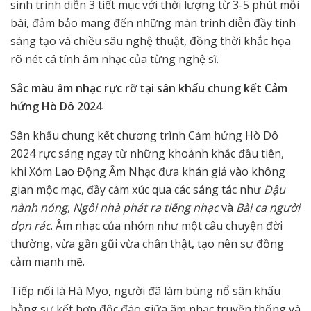
sinh trình diễn 3 tiết mục với thời lượng từ 3-5 phút mỗi
bài, đảm bảo mang đến những màn trình diễn đầy tính
sáng tạo và chiều sâu nghệ thuật, đồng thời khắc họa
rõ nét cá tính âm nhạc của từng nghệ sĩ.
Sắc màu âm nhạc rực rỡ tại sân khấu chung kết Cảm
hứng Hò Dô 2024
Sân khấu chung kết chương trình Cảm hứng Hò Dô
2024 rực sáng ngay từ những khoảnh khắc đầu tiên,
khi Xóm Lao Động Âm Nhạc đưa khán giả vào không
gian mộc mạc, đầy cảm xúc qua các sáng tác như
Đậu
nành nóng
,
Ngôi nhà phát ra tiếng nhạc
và
Bài ca người
dọn rác
. Âm nhạc của nhóm như một câu chuyện đời
thường, vừa gần gũi vừa chân thật, tạo nên sự đồng
cảm mạnh mẽ.
Tiếp nối là Hà Myo, người đã làm bùng nổ sân khấu
bằng sự kết hợp độc đáo giữa âm nhạc truyền thống và