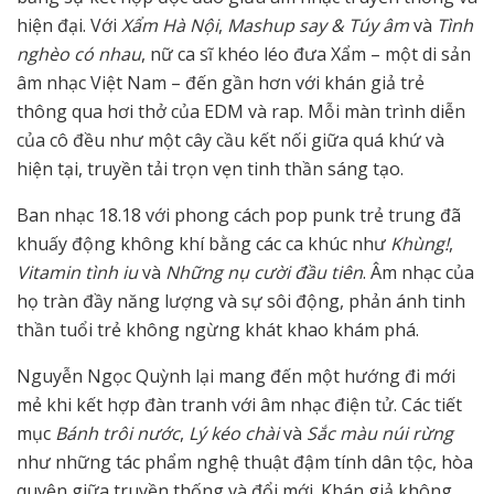
hiện đại. Với
Xẩm Hà Nội
,
Mashup say & Túy âm
và
Tình
nghèo có nhau
, nữ ca sĩ khéo léo đưa Xẩm – một di sản
âm nhạc Việt Nam – đến gần hơn với khán giả trẻ
thông qua hơi thở của EDM và rap. Mỗi màn trình diễn
của cô đều như một cây cầu kết nối giữa quá khứ và
hiện tại, truyền tải trọn vẹn tinh thần sáng tạo.
Ban nhạc 18.18 với phong cách pop punk trẻ trung đã
khuấy động không khí bằng các ca khúc như
Khùng!
,
Vitamin tình iu
và
Những nụ cười đầu tiên
. Âm nhạc của
họ tràn đầy năng lượng và sự sôi động, phản ánh tinh
thần tuổi trẻ không ngừng khát khao khám phá.
Nguyễn Ngọc Quỳnh lại mang đến một hướng đi mới
mẻ khi kết hợp đàn tranh với âm nhạc điện tử. Các tiết
mục
Bánh trôi nước
,
Lý kéo chài
và
Sắc màu núi rừng
như những tác phẩm nghệ thuật đậm tính dân tộc, hòa
quyện giữa truyền thống và đổi mới. Khán giả không