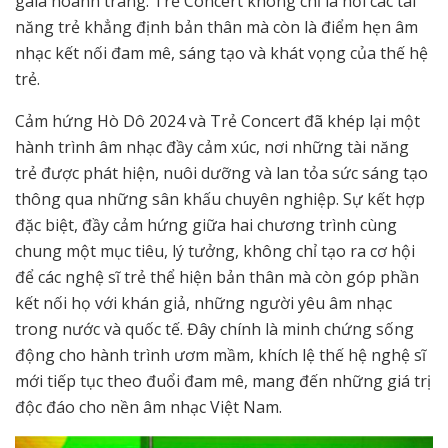
gala hoành tráng. Trẻ Concert không chỉ là nơi các tài
năng trẻ khẳng định bản thân mà còn là điểm hẹn âm
nhạc kết nối đam mê, sáng tạo và khát vọng của thế hệ
trẻ.
Cảm hứng Hò Dô 2024 và Trẻ Concert đã khép lại một
hành trình âm nhạc đầy cảm xúc, nơi những tài năng
trẻ được phát hiện, nuôi dưỡng và lan tỏa sức sáng tạo
thông qua những sân khấu chuyên nghiệp. Sự kết hợp
đặc biệt, đầy cảm hứng giữa hai chương trình cùng
chung một mục tiêu, lý tưởng, không chỉ tạo ra cơ hội
để các nghệ sĩ trẻ thể hiện bản thân mà còn góp phần
kết nối họ với khán giả, những người yêu âm nhạc
trong nước và quốc tế. Đây chính là minh chứng sống
động cho hành trình ươm mầm, khích lệ thế hệ nghệ sĩ
mới tiếp tục theo đuổi đam mê, mang đến những giá trị
độc đáo cho nền âm nhạc Việt Nam.