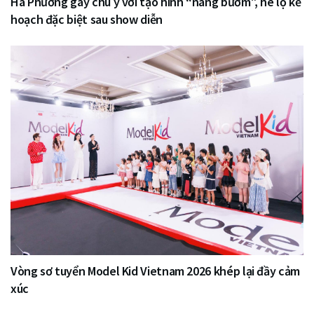
Hà Phương gây chú ý với tạo hình “nàng bướm”, hé lộ kế
hoạch đặc biệt sau show diễn
Vòng sơ tuyển Model Kid Vietnam 2026 khép lại đầy cảm
xúc