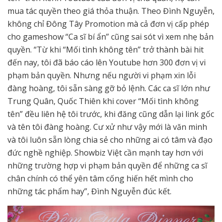
mua tác quyền theo giá thỏa thuận. Theo Đình Nguyễn,
không chỉ Đông Tây Promotion mà cả đơn vị cấp phép
cho gameshow “Ca sĩ bí ẩn” cũng sai sót vì xem nhẹ bản
quyền. “Từ khi “Mối tình không tên” trở thành bài hit
đến nay, tôi đã báo cáo lên Youtube hơn 300 đơn vị vi
phạm bản quyền. Nhưng nếu người vi phạm xin lỗi
đàng hoàng, tôi sẵn sàng gỡ bỏ lệnh. Các ca sĩ lớn như
Trung Quân, Quốc Thiên khi cover “Mối tình không
tên” đều liên hệ tôi trước, khi đăng cũng dẫn lại link gốc
và tên tôi đàng hoàng. Cư xử như vậy mới là văn minh
và tôi luôn sẵn lòng chia sẻ cho những ai có tâm và đạo
đức nghề nghiệp. Showbiz Việt cần mạnh tay hơn với
những trường hợp vi phạm bản quyền để những ca sĩ
chân chính có thể yên tâm cống hiến hết mình cho
những tác phẩm hay”, Đình Nguyễn đúc kết.