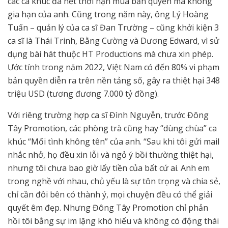
các ca khúc đã hết thời hạn mua bản quyền mà không
gia hạn của anh. Cũng trong năm này, ông Lý Hoàng
Tuấn – quản lý của ca sĩ Đan Trường – cũng khởi kiện 3
ca sĩ là Thái Trinh, Bằng Cường và Dương Edward, vì sử
dụng bài hát thuộc HT Productions mà chưa xin phép.
Ước tính trong năm 2022, Việt Nam có đến 80% vi phạm
bản quyền diễn ra trên nền tảng số, gây ra thiệt hại 348
triệu USD (tương đương 7.000 tỷ đồng).
Với riêng trường hợp ca sĩ Đình Nguyễn, trước Đông
Tây Promotion, các phòng trà cũng hay “dùng chùa” ca
khúc “Mối tình không tên” của anh. “Sau khi tôi gửi mail
nhắc nhở, họ đều xin lỗi và ngỏ ý bồi thường thiệt hại,
nhưng tôi chưa bao giờ lấy tiền của bất cứ ai. Anh em
trong nghề với nhau, chủ yếu là sự tôn trọng và chia sẻ,
chỉ cần đôi bên có thành ý, mọi chuyện đều có thể giải
quyết êm đẹp. Nhưng Đông Tây Promotion chỉ phản
hồi tôi bằng sự im lặng khó hiểu và không có động thái