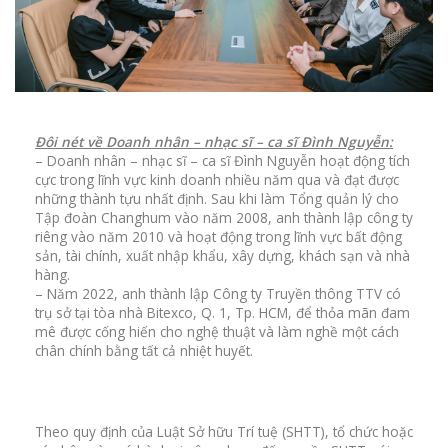
Đôi nét về Doanh nhân – nhạc sĩ – ca sĩ Đình Nguyễn:
– Doanh nhân – nhạc sĩ – ca sĩ Đình Nguyễn hoạt động tích
cực trong lĩnh vực kinh doanh nhiều năm qua và đạt được
những thành tựu nhất định. Sau khi làm Tổng quản lý cho
Tập đoàn Changhum vào năm 2008, anh thành lập công ty
riêng vào năm 2010 và hoạt động trong lĩnh vực bất động
sản, tài chính, xuất nhập khẩu, xây dựng, khách sạn và nhà
hàng.
– Năm 2022, anh thành lập Công ty Truyền thông TTV có
trụ sở tại tòa nhà Bitexco, Q. 1, Tp. HCM, để thỏa mãn đam
mê được cống hiến cho nghệ thuật và làm nghề một cách
chân chính bằng tất cả nhiệt huyết.
Theo quy định của Luật Sở hữu Trí tuệ (SHTT), tổ chức hoặc