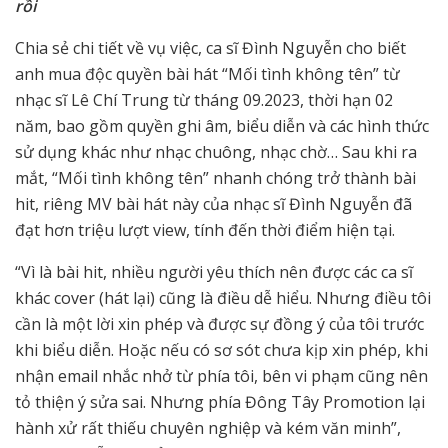
rồi
Chia sẻ chi tiết về vụ việc, ca sĩ Đình Nguyễn cho biết
anh mua độc quyền bài hát “Mối tình không tên” từ
nhạc sĩ Lê Chí Trung từ tháng 09.2023, thời hạn 02
năm, bao gồm quyền ghi âm, biểu diễn và các hình thức
sử dụng khác như nhạc chuông, nhạc chờ… Sau khi ra
mắt, “Mối tình không tên” nhanh chóng trở thành bài
hit, riêng MV bài hát này của nhạc sĩ Đình Nguyễn đã
đạt hơn triệu lượt view, tính đến thời điểm hiện tại.
“Vì là bài hit, nhiều người yêu thích nên được các ca sĩ
khác cover (hát lại) cũng là điều dễ hiểu. Nhưng điều tôi
cần là một lời xin phép và được sự đồng ý của tôi trước
khi biểu diễn. Hoặc nếu có sơ sót chưa kịp xin phép, khi
nhận email nhắc nhở từ phía tôi, bên vi phạm cũng nên
tỏ thiện ý sửa sai. Nhưng phía Đông Tây Promotion lại
hành xử rất thiếu chuyên nghiệp và kém văn minh”,