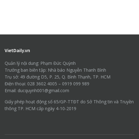
VietDaily.vn
Quản lý nội dung: Phạm Đức Quỳnh
Trưởng ban biên tập: Nhà báo Nguyễn Thanh Bình
Trụ sở: 49 đường D5, P. 25, Q. Bình Thạnh, TP. HCM
Điện thoại: 028 3602 4005 – 0919 099 989
Email: ducquynh001@gmail.com
Giấy phép hoạt động số 65/GP-TTĐT do Sở Thông tin và Truyền
thông TP. HCM cấp ngày 4-10-2019