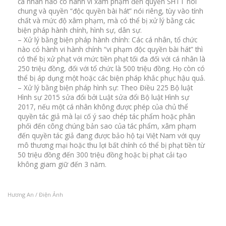
cá nhân nào có hành vi xâm phạm đến quyền SHTT nói
chung và quyền “độc quyền bài hát” nói riêng, tùy vào tính
chất và mức độ xâm phạm, mà có thể bị xử lý bằng các
biện pháp hành chính, hình sự, dân sự.
– Xử lý bằng biện pháp hành chính: Các cá nhân, tổ chức
nào có hành vi hành chính “vi phạm độc quyền bài hát” thì
có thể bị xử phạt với mức tiền phạt tối đa đối với cá nhân là
250 triệu đồng, đối với tổ chức là 500 triệu đồng. Họ còn có
thể bị áp dụng một hoặc các biện pháp khắc phục hậu quả.
– Xử lý bằng biện pháp hình sự: Theo Điều 225 Bộ luật
Hình sự 2015 sửa đổi bởi Luật sửa đổi Bộ luật Hình sự
2017, nếu một cá nhân không được phép của chủ thể
quyền tác giả mà lại cố ý sao chép tác phẩm hoặc phân
phối đến công chúng bản sao của tác phẩm, xâm phạm
đến quyền tác giả đang được bảo hộ tại Việt Nam với quy
mô thương mại hoặc thu lợi bất chính có thể bị phạt tiền từ
50 triệu đồng đến 300 triệu đồng hoặc bị phạt cải tạo
không giam giữ đến 3 năm.
Hương An / Điện Ảnh