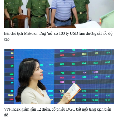
Bắt chủ tịch Mekolor từng ‘nổ’ có 100 tỷ USD làm đường sắt tốc độ
cao
VN-Index giảm gần 12 điểm, cổ phiếu DGC bất ngờ tăng kịch biên
độ