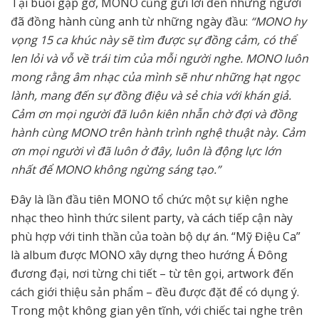
Tại buổi gặp gỡ, MONO cũng gửi lời đến những người
đã đồng hành cùng anh từ những ngày đầu:
“MONO hy
vọng 15 ca khúc này sẽ tìm được sự đồng cảm, có thể
len lỏi và vỗ về trái tim của mỗi người nghe. MONO luôn
mong rằng âm nhạc của mình sẽ như những hạt ngọc
lành, mang đến sự đồng điệu và sẻ chia với khán giả.
Cảm ơn mọi người đã luôn kiên nhẫn chờ đợi và đồng
hành cùng MONO trên hành trình nghệ thuật này. Cảm
ơn mọi người vì đã luôn ở đây, luôn là động lực lớn
nhất để MONO không ngừng sáng tạo.”
Đây là lần đầu tiên MONO tổ chức một sự kiện nghe
nhạc theo hình thức silent party, và cách tiếp cận này
phù hợp với tinh thần của toàn bộ dự án. “Mỹ Điệu Ca”
là album được MONO xây dựng theo hướng Á Đông
đương đại, nơi từng chi tiết – từ tên gọi, artwork đến
cách giới thiệu sản phẩm – đều được đặt để có dụng ý.
Trong một không gian yên tĩnh, với chiếc tai nghe trên