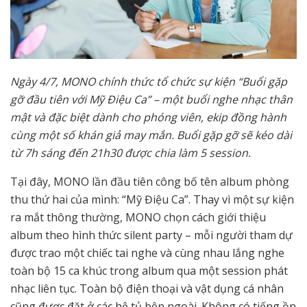
Ngày 4/7, MONO chính thức tổ chức sự kiện “Buổi gặp
gỡ đầu tiên với Mỹ Điệu Ca” – một buổi nghe nhạc thân
mật và đặc biệt dành cho phóng viên, ekip đồng hành
cùng một số khán giả may mắn. Buổi gặp gỡ sẽ kéo dài
từ 7h sáng đến 21h30 được chia làm 5 session.
Tại đây, MONO lần đầu tiên công bố tên album phòng
thu thứ hai của mình: “Mỹ Điệu Ca”. Thay vì một sự kiện
ra mắt thông thường, MONO chọn cách giới thiệu
album theo hình thức silent party – mỗi người tham dự
được trao một chiếc tai nghe và cùng nhau lắng nghe
toàn bộ 15 ca khúc trong album qua một session phát
nhạc liên tục. Toàn bộ điện thoại và vật dụng cá nhân
cũng được đặt ở các hệ tủ bên ngoài. Không có tiếng ồn