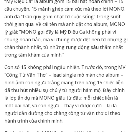
“Mỹ Điệu Ca” là album gồm 15 bài hát hoàn chỉnh – 15
câu chuyện, 15 mảnh ghép cảm xúc mà theo lời MONO,
anh đã “trân quý gom nhặt từ cuộc sống” trong suốt
thời gian qua. Về cái tên mà anh đặt cho album, MONO
lý giải: “MONO gọi đây là Mỹ Điệu Ca không phải vì
chúng hoàn hảo, mà vì chúng được dệt nên từ những gì
chân thành nhất, từ những rung động sâu thẳm nhất
trong tâm khảm của mình.”
Con số 15 không phải ngẫu nhiên. Trước đó, trong MV
“Công Tử Văn Thơ” – lead single mở màn cho album –
hình ảnh con ngựa trắng mang trên lưng 15 chiếc liễn
đã thu hút nhiều sự chú ý từ người hâm mộ. Đây chính
là lớp ẩn dụ mà MONO giấu từ đầu: mỗi chiếc liễn là
một bài hát, và con ngựa – thay vì được cưỡi – lại là
người dẫn đường cho chàng công tử văn thơ đi theo
hành trình của chính mình.