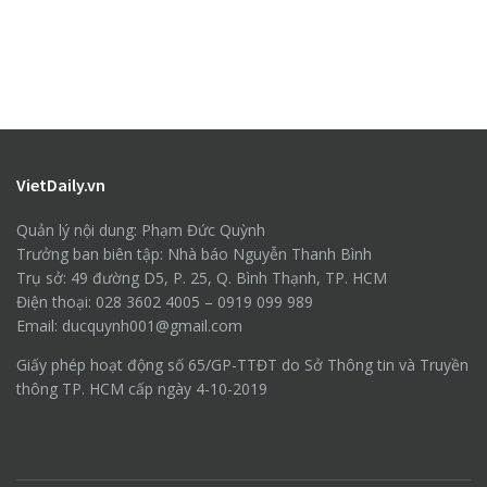
VietDaily.vn
Quản lý nội dung: Phạm Đức Quỳnh
Trưởng ban biên tập: Nhà báo Nguyễn Thanh Bình
Trụ sở: 49 đường D5, P. 25, Q. Bình Thạnh, TP. HCM
Điện thoại: 028 3602 4005 – 0919 099 989
Email: ducquynh001@gmail.com
Giấy phép hoạt động số 65/GP-TTĐT do Sở Thông tin và Truyền
thông TP. HCM cấp ngày 4-10-2019