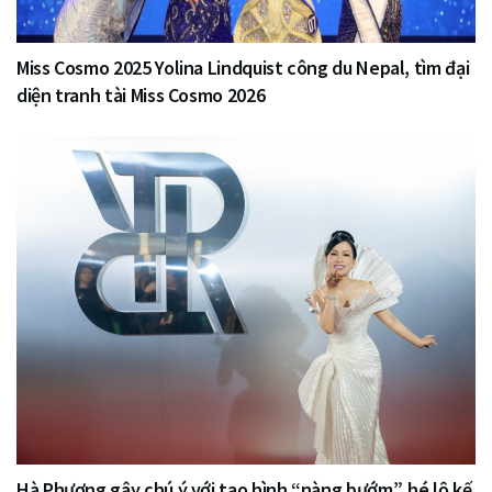
Miss Cosmo 2025 Yolina Lindquist công du Nepal, tìm đại
diện tranh tài Miss Cosmo 2026
Hà Phương gây chú ý với tạo hình “nàng bướm”, hé lộ kế