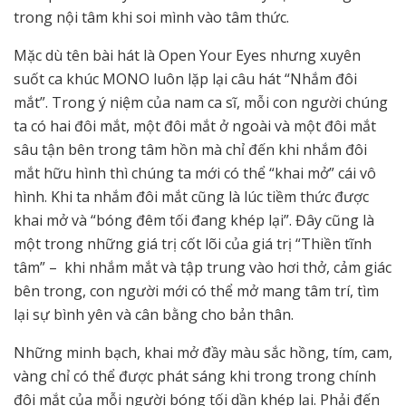
trong nội tâm khi soi mình vào tâm thức.
Mặc dù tên bài hát là Open Your Eyes nhưng xuyên
suốt ca khúc MONO luôn lặp lại câu hát “Nhắm đôi
mắt”. Trong ý niệm của nam ca sĩ, mỗi con người chúng
ta có hai đôi mắt, một đôi mắt ở ngoài và một đôi mắt
sâu tận bên trong tâm hồn mà chỉ đến khi nhắm đôi
mắt hữu hình thì chúng ta mới có thể “khai mở” cái vô
hình. Khi ta nhắm đôi mắt cũng là lúc tiềm thức được
khai mở và “bóng đêm tối đang khép lại”. Đây cũng là
một trong những giá trị cốt lõi của giá trị “Thiền tĩnh
tâm” – khi nhắm mắt và tập trung vào hơi thở, cảm giác
bên trong, con người mới có thể mở mang tâm trí, tìm
lại sự bình yên và cân bằng cho bản thân.
Những minh bạch, khai mở đầy màu sắc hồng, tím, cam,
vàng chỉ có thể được phát sáng khi trong trong chính
đôi mắt của mỗi người bóng tối dần khép lại. Phải đến