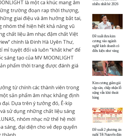
 MOONLIGHT là một ca khúc mang âm
nhiều nhất hè 2026
những trường đoạn rap thời thượng,
hững giai điệu và âm hưởng bắt tai,
ng nhóm thể hiện hết khả năng vũ
g chất liệu âm nhạc đậm chất Việt
Đề xuất đưa kim
iew” chính là Đinh Hà Uyên Thư,
cương vào ngành
nghề kinh doanh có
ỉ mỉ tuyệt đối và luôn “khắt khe” để
điều kiện như vàng
 đốc sáng tạo của MV MOONLIGHT
 sản phẩm thời trang được đánh giá
Kim cương giảm giá
ởng từ chính các thành viên trong
sập sàn, chấp nhận lỗ
nặng vẫn khó thoát
một sản phẩm âm nhạc khẳng định
hàng
 đại. Dựa trên ý tưởng đó, Ê-kíp
 và sử dụng những chất liệu sáng
 LUNAS, nhóm nhạc nữ thế hệ mới
a sáng, đại diện cho vẻ đẹp quyến
Đề xuất 2 phương án
 thành.
nghỉ Tết Nguyên đán