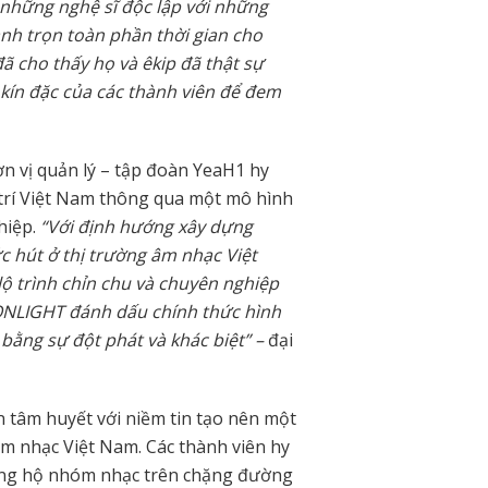
à những nghệ sĩ độc lập với những
dành trọn toàn phần thời gian cho
 cho thấy họ và êkip đã thật sự
h kín đặc của các thành viên để đem
n vị quản lý – tập đoàn YeaH1 hy
i trí Việt Nam thông qua một mô hình
hiệp.
“Với định hướng xây dựng
 hút ở thị trường âm nhạc Việt
ộ trình chỉn chu và chuyên nghiệp
OONLIGHT đánh dấu chính thức hình
bằng sự đột phát và khác biệt” –
đại
 tâm huyết với niềm tin tạo nên một
 âm nhạc Việt Nam. Các thành viên hy
 ủng hộ nhóm nhạc trên chặng đường