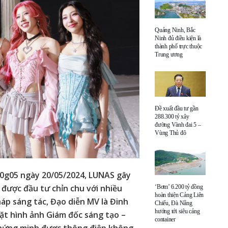
Quảng Ninh, Bắc
Ninh đủ điều kiện là
thành phố trực thuộc
Trung ương
Đề xuất đầu tư gần
288.300 tỷ xây
đường Vành đai 5 –
Vùng Thủ đô
g05 ngày 20/05/2024, LUNAS gây
 được đầu tư chỉn chu với nhiều
‘Bơm’ 6.200 tỷ đồng
hoàn thiện Cảng Liên
áp sáng tác, Đạo diễn MV là Đinh
Chiểu, Đà Nẵng
hướng tới siêu cảng
ặt hình ảnh Giám đốc sáng tạo –
container