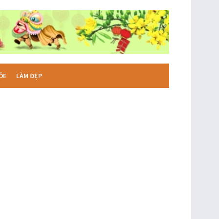
ỎE
LÀM ĐẸP