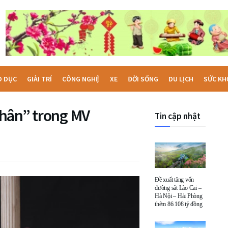
O DỤC
GIẢI TRÍ
CÔNG NGHỆ
XE
ĐỜI SỐNG
DU LỊCH
SỨC KH
thân” trong MV
Tin cập nhật
Đề xuất tăng vốn
đường sắt Lào Cai –
Hà Nội – Hải Phòng
thêm 86.108 tỷ đồng