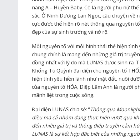
nàng A – Huyền Baby. Cô là người phụ nữ thể
sắc. Ở Ninh Dương Lan Ngọc, câu chuyện về 
cực được thể hiện rõ nét thông qua nguyên tố
đẹp của sự sinh trưởng và nở rộ.
Mỗi nguyên tố với mỗi hình thái thể hiện tìn
chung chính là mang đến những giá trị truyề
đồng nhất với lý do mà LUNAS được sinh ra. 
Khổng Tú Quỳnh đại diện cho nguyên tố THỔ.
hiện tình yêu hiền lành như mặt đất, nuôi dưỡ
của nguyên tố HỎA, Diệp Lâm Anh là người ph
mãnh liệt trong cuộc sống.
Đại diện LUNAS chia sẻ: “
Thông qua Moonligh
điều mà cả nhóm đang thực hiện vượt qua k
đến nhiều giá trị và thông điệp truyền cảm hứ
LUNAS là sự kết hợp đặc biệt của những người