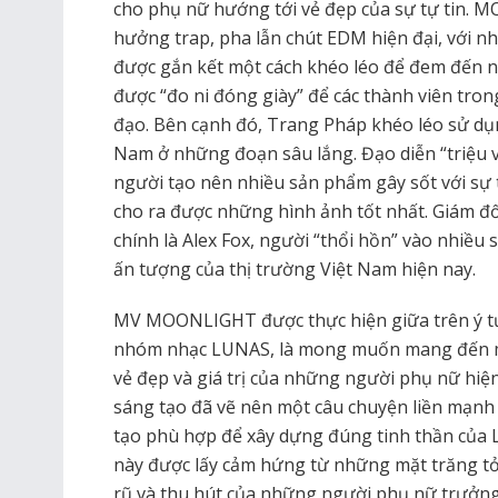
cho phụ nữ hướng tới vẻ đẹp của sự tự tin.
hưởng trap, pha lẫn chút EDM hiện đại, với 
được gắn kết một cách khéo léo để đem đến n
được “đo ni đóng giày” để các thành viên tro
đạo. Bên cạnh đó, Trang Pháp khéo léo sử dụn
Nam ở những đoạn sâu lắng. Đạo diễn “triệu v
người tạo nên nhiều sản phẩm gây sốt với sự t
cho ra được những hình ảnh tốt nhất. Giám
chính là Alex Fox, người “thổi hồn” vào nhiều
ấn tượng của thị trường Việt Nam hiện nay.
MV MOONLIGHT được thực hiện giữa trên ý tư
nhóm nhạc LUNAS, là mong muốn mang đến 
vẻ đẹp và giá trị của những người phụ nữ hiện
sáng tạo đã vẽ nên một câu chuyện liền mạnh
tạo phù hợp để xây dựng đúng tinh thần của
này được lấy cảm hứng từ những mặt trăng tỏ
rũ và thu hút của những người phụ nữ trưởng