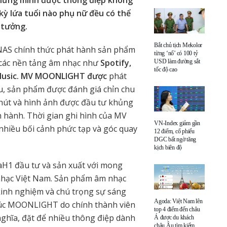
chứng minh được thông điệp không
kỳ lứa tuổi nào phụ nữ đều có thể
g tưởng.
Bắt chủ tịch Mekolor
AS chính thức phát hành sản phẩm
từng ‘nổ’ có 100 tỷ
các nền tảng âm nhạc như
Spotify,
USD làm đường sắt
tốc độ cao
e Music. MV MOONLIGHT được
phát
, sản phẩm được đánh giá chỉn chu
hút và hình ảnh được đầu tư khủng
nh hành. Thời gian ghi hình của MV
VN-Index giảm gần
hiều bối cảnh phức tạp và góc quay
12 điểm, cổ phiếu
DGC bất ngờ tăng
kịch biên độ
1 đầu tư và sản xuất với mong
nhạc Việt Nam. Sản phẩm âm nhạc
 kinh nghiệm và chú trọng sự sáng
Agoda: Việt Nam lên
khúc MOONLIGHT do chính thành viên
top 4 điểm đến châu
nghĩa, đặt để nhiều thông điệp dành
Á được du khách
châu Âu tìm kiếm