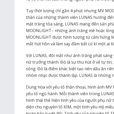
Tuy thời lượng chỉ gần 4 phút nhưng MV MOO
thần của những thành viên LUNAS hướng đến
mặt trăng tỏa sáng, LUNAS mang đến sản phẩ
MOONLIGHT– những ánh trăng mê hoặc lòng 
MOONLIGHT được hình tượng từ cảm hứng Med
mắt hút hồn và làm say đắm bất cứ kì một ai k
Với LUNAS, đôi mắt như ánh trăng phát sáng 
nữ trưởng thành. Đó là sự thu hút ở vẻ tự tin,
sống. Đó là điểm khác biệt tạo nên dấu ấn ri
nhóm nhạc được thành lập. LUNAS là những n
Dung hòa với yếu tố thần thoại, hình ảnh M
yếu tố ngũ hành. Mỗi thành viên trong LUNAS 
hình thái thể hiện tình yêu của người phụ nữ
diện cho nguyên tố KIM, một tình yêu mỹ mi
hoàn hảo tuyệt đối. Tình yêu của nguyên tố T