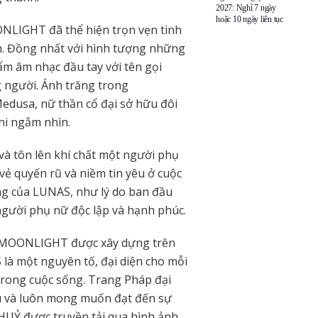
2027: Nghỉ 7 ngày
hoặc 10 ngày liên tục
NLIGHT đã thể hiện trọn vẹn tinh
. Đồng nhất với hình tượng những
m âm nhạc đầu tay với tên gọi
người. Ánh trăng trong
usa, nữ thần cổ đại sở hữu đôi
hi ngắm nhìn.
và tôn lên khí chất một người phụ
 vẻ quyến rũ và niềm tin yêu ở cuộc
êng của LUNAS, như lý do ban đầu
gười phụ nữ độc lập và hạnh phúc.
V MOONLIGHT được xây dựng trên
là một nguyên tố, đại diện cho mỗi
 trong cuộc sống. Trang Pháp đại
ều và luôn mong muốn đạt đến sự
HUỶ được truyền tải qua hình ảnh