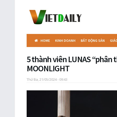
HOME
KINH DOANH
BẤT ĐỘNG SẢN
GIÁ
5 thành viên LUNAS “phân 
MOONLIGHT
Thứ Ba, 21/05/2024 - 09:43