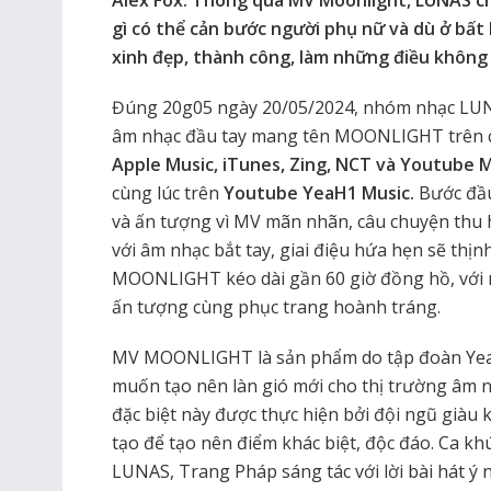
Alex Fox. Thông qua MV Moonlight, LUNAS 
gì có thể cản bước người phụ nữ và dù ở bất 
xinh đẹp, thành công, làm những điều khôn
Đúng 20g05 ngày 20/05/2024, nhóm nhạc LUN
âm nhạc đầu tay mang tên MOONLIGHT trên 
Apple Music, iTunes, Zing, NCT và Youtub
cùng lúc trên
Youtube YeaH1 Music.
Bước đầu
và ấn tượng vì MV mãn nhãn, câu chuyện thu 
với âm nhạc bắt tay, giai điệu hứa hẹn sẽ thị
MOONLIGHT kéo dài gần 60 giờ đồng hồ, với n
ấn tượng cùng phục trang hoành tráng.
MV MOONLIGHT là sản phẩm do tập đoàn YeaH
muốn tạo nên làn gió mới cho thị trường âm 
đặc biệt này được thực hiện bởi đội ngũ giàu
tạo để tạo nên điểm khác biệt, độc đáo. Ca 
LUNAS, Trang Pháp sáng tác với lời bài hát ý 